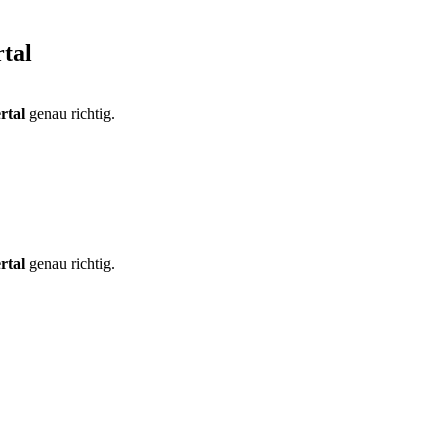
tal
rtal
genau richtig.
gic, Pokémon, Yu-Gi-Oh! & mehr
rtal
genau richtig.