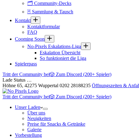
🗂 Community-Decks
🃏 Sammlung & Tausch
Kontakt
Kontaktformular
FAQ
Cooming Soon
No-Pixels Eskalations-Liga
Eskalation Übersicht
So funktioniert die Liga
Spielerpass
Tritt der Community bei
🎲 Zum Discord (200+ Spieler)
Lade Status …
Höhne 65, 42275 Wuppertal
0202 28188235
Öffnungszeiten & Anfah
Tritt der Community bei
🎲 Zum Discord (200+ Spieler)
Unser Laden
Über uns
Neuigkeiten
Preise für Snacks & Getränke
Galerie
Vorbestellung