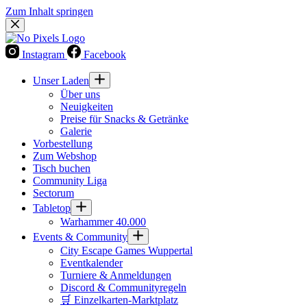
Zum Inhalt springen
Instagram
Facebook
Unser Laden
Über uns
Neuigkeiten
Preise für Snacks & Getränke
Galerie
Vorbestellung
Zum Webshop
Tisch buchen
Community Liga
Sectorum
Tabletop
Warhammer 40.000
Events & Community
City Escape Games Wuppertal
Eventkalender
Turniere & Anmeldungen
Discord & Communityregeln
🛒 Einzelkarten-Marktplatz