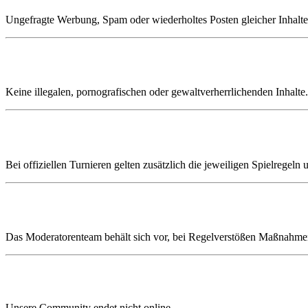
Ungefragte Werbung, Spam oder wiederholtes Posten gleicher Inhalte i
4️⃣ Angemessene Inhalte
Keine illegalen, pornografischen oder gewaltverherrlichenden Inhalte.
5️⃣ Turnier- & Eventregeln beachten
Bei offiziellen Turnieren gelten zusätzlich die jeweiligen Spielregel
6️⃣ Moderation & Hausrecht
Das Moderatorenteam behält sich vor, bei Regelverstößen Maßnahme
🏪 Community im Laden
Unsere Community endet nicht online.