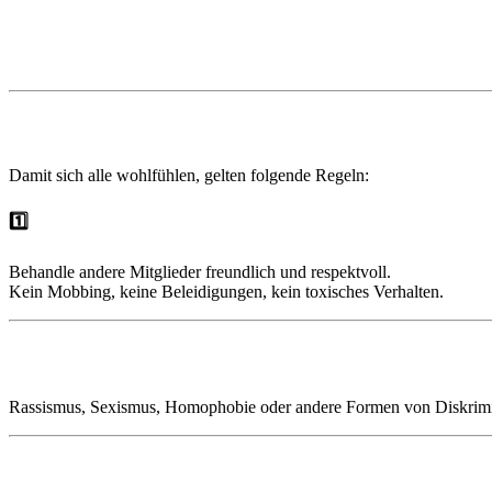
📜 Community-Regeln – No Pixels
Damit sich alle wohlfühlen, gelten folgende Regeln:
1️⃣
Respektvoller Umgang
Behandle andere Mitglieder freundlich und respektvoll.
Kein Mobbing, keine Beleidigungen, kein toxisches Verhalten.
2️⃣ Kein Hate oder Diskriminierung
Rassismus, Sexismus, Homophobie oder andere Formen von Diskrimin
3️⃣ Kein Spam oder Werbung