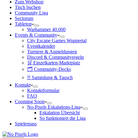
Zum Webshop
Tisch buchen
Community Liga
Sectorum
Tabletop
Warhammer 40.000
Events & Community
City Escape Games Wuppertal
Eventkalender
Turniere & Anmeldungen
Discord & Communityregeln
🛒 Einzelkarten-Marktplatz
🗂 Community-Decks
🃏 Sammlung & Tausch
Kontakt
Kontaktformular
FAQ
Cooming Soon
No-Pixels Eskalations-Liga
Eskalation Übersicht
So funktioniert die Liga
Spielerpass