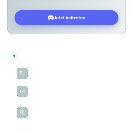
Jetzt beitreten
KONTAKT
TELEFON
0202 / 28188235
E-MAIL
kontakt@no-pixels.de
ADRESSE
Höhne 65
42275 Wuppertal