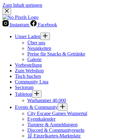
Zum Inhalt springen
Instagram
Facebook
Unser Laden
Über uns
Neuigkeiten
Preise für Snacks & Getränke
Galerie
Vorbestellung
Zum Webshop
Tisch buchen
Community Liga
Sectorum
Tabletop
Warhammer 40.000
Events & Community
City Escape Games Wuppertal
Eventkalender
Turniere & Anmeldungen
Discord & Communityregeln
🛒 Einzelkarten-Marktplatz