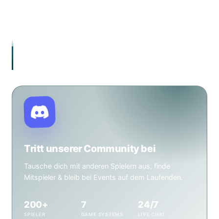
Magic: The Gathering, Tabletop, Warhammer 40.000,
Brettspiele & Pen & Paper – mit einer aktiven
Community aus über 200 Spielern.
„Hier sitzt du am Tisch. Hier wird gespielt. Hier
gehört man dazu."
Tritt unserer Community bei
Tausche dich mit anderen Spielern aus, finde
Mitspieler & bleib bei Events auf dem Laufenden.
200+
7
24/7
SPIELER
GAME SYSTEMS
LIVE CHAT