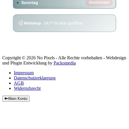
Sonntag
Geschlossen
🛒
Webshop
· 24/7 für dich geöffnet
Copyright © 2026 No Pixels - Alle Rechte vorbehalten - Webdesign
und Plugin Entwicklung by
Packomedia
Impressum
Datenschutzerklaerung
AGB
Widerrufsrecht
🔑
Mein Konto