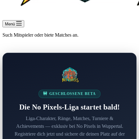
Menü
Such Mitspieler oder biete Matches an.
🚧
GESCHLOSSENE BETA
Die No Pixels-Liga startet bald!
Liga-Charakter, Ränge, Matches, Turniere &
Achievements — exklusiv bei No Pixels in Wuppertal.
Registriere dich jetzt und sichere dir deinen Platz auf der