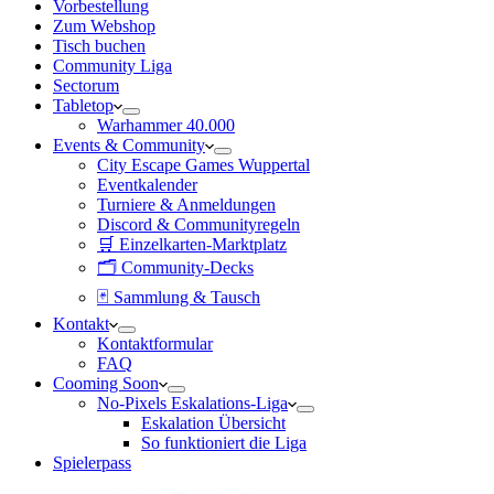
Vorbestellung
Zum Webshop
Tisch buchen
Community Liga
Sectorum
Tabletop
Warhammer 40.000
Events & Community
City Escape Games Wuppertal
Eventkalender
Turniere & Anmeldungen
Discord & Communityregeln
🛒 Einzelkarten-Marktplatz
🗂 Community-Decks
🃏 Sammlung & Tausch
Kontakt
Kontaktformular
FAQ
Cooming Soon
No-Pixels Eskalations-Liga
Eskalation Übersicht
So funktioniert die Liga
Spielerpass