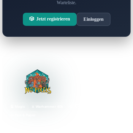
Warteliste.
🎲
Jetzt registrieren
Einloggen
🎴 Magic
⚔️ Warhammer 40k
🎲 Brettspiele
📜 Pen & Paper
Dein lokaler Karten- und Spieleladen in Wuppertal.