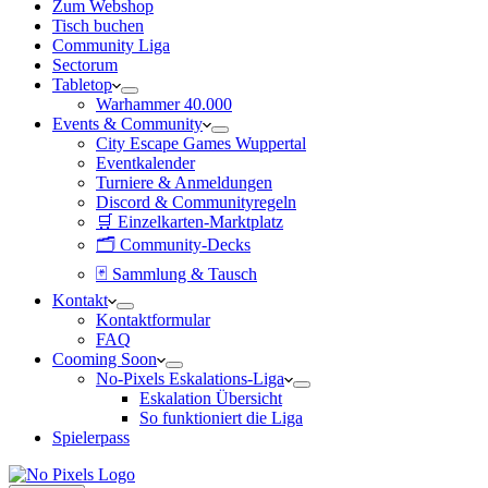
Zum Webshop
Tisch buchen
Community Liga
Sectorum
Tabletop
Warhammer 40.000
Events & Community
City Escape Games Wuppertal
Eventkalender
Turniere & Anmeldungen
Discord & Communityregeln
🛒 Einzelkarten-Marktplatz
🗂 Community-Decks
🃏 Sammlung & Tausch
Kontakt
Kontaktformular
FAQ
Cooming Soon
No-Pixels Eskalations-Liga
Eskalation Übersicht
So funktioniert die Liga
Spielerpass