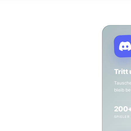
Tritt
 & Paper
Tausche 
bleib b
al. Magic: The
iele & Pen &
200
0 Spielern.
SPIELER
r gehört man dazu."