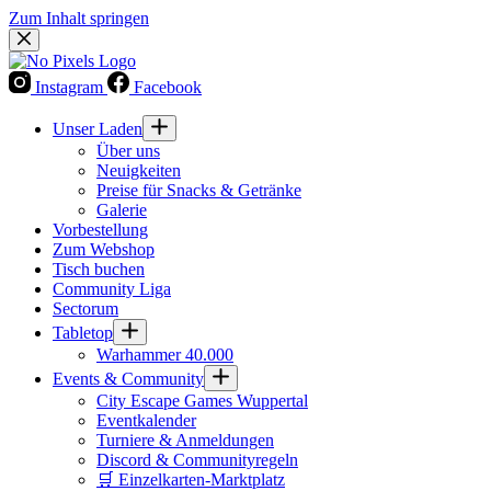
Zum Inhalt springen
Instagram
Facebook
Unser Laden
Über uns
Neuigkeiten
Preise für Snacks & Getränke
Galerie
Vorbestellung
Zum Webshop
Tisch buchen
Community Liga
Sectorum
Tabletop
Warhammer 40.000
Events & Community
City Escape Games Wuppertal
Eventkalender
Turniere & Anmeldungen
Discord & Communityregeln
🛒 Einzelkarten-Marktplatz