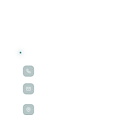
KONTAKT
TELEFON
0202 / 28188235
E-MAIL
kontakt@no-pixels.de
ADRESSE
Höhne 65
42275 Wuppertal