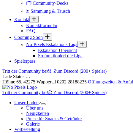
🗂 Community-Decks
🃏 Sammlung & Tausch
Kontakt
Kontaktformular
FAQ
Cooming Soon
No-Pixels Eskalations-Liga
Eskalation Übersicht
So funktioniert die Liga
Spielerpass
Tritt der Community bei
🎲 Zum Discord (200+ Spieler)
Lade Status …
Höhne 65, 42275 Wuppertal
0202 28188235
Öffnungszeiten & Anfah
Tritt der Community bei
🎲 Zum Discord (200+ Spieler)
Unser Laden
Über uns
Neuigkeiten
Preise für Snacks & Getränke
Galerie
Vorbestellung