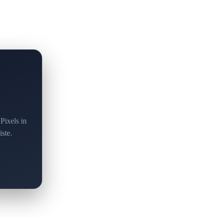
Pixels in
iste.