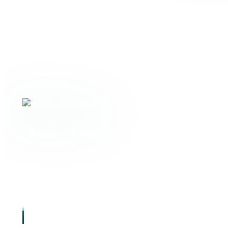
🎴 Magic
⚔️ Warhammer 40k
🎲 Brettspiele
📜 Pen
Dein lokaler Karten- und Spieleladen in Wuppert
Gathering, Tabletop, Warhammer 40.000, Brettsp
Paper – mit einer aktiven Community aus über 20
„Hier sitzt du am Tisch. Hier wird gespielt. Hie