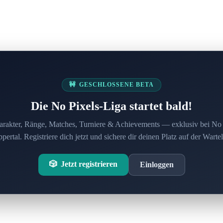
🚧
GESCHLOSSENE BETA
Die No Pixels-Liga startet bald!
rakter, Ränge, Matches, Turniere & Achievements — exklusiv bei No 
ertal. Registriere dich jetzt und sichere dir deinen Platz auf der Wartel
🎲
Jetzt registrieren
Einloggen