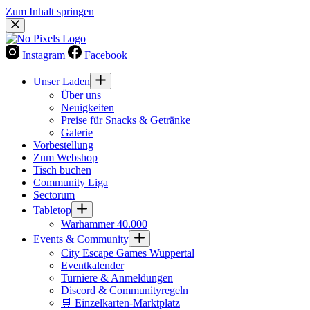
Zum Inhalt springen
Instagram
Facebook
Unser Laden
Über uns
Neuigkeiten
Preise für Snacks & Getränke
Galerie
Vorbestellung
Zum Webshop
Tisch buchen
Community Liga
Sectorum
Tabletop
Warhammer 40.000
Events & Community
City Escape Games Wuppertal
Eventkalender
Turniere & Anmeldungen
Discord & Communityregeln
🛒 Einzelkarten-Marktplatz