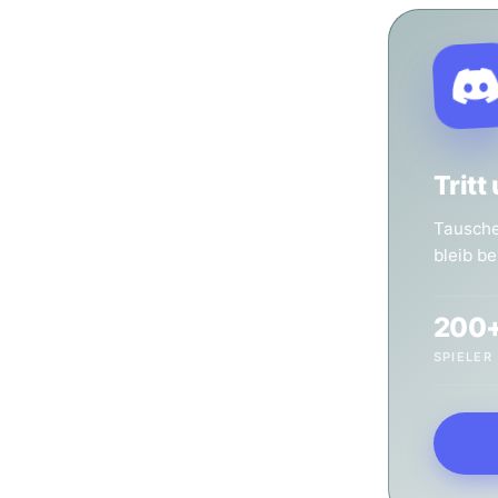
Tritt
 & Paper
Tausche 
bleib b
al. Magic: The
iele & Pen &
200
0 Spielern.
SPIELER
r gehört man dazu."