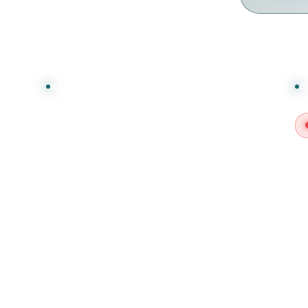
NAVIGATION
Ö
Über uns
Eventkalender
Turniere
Tisch reservieren
Webshop