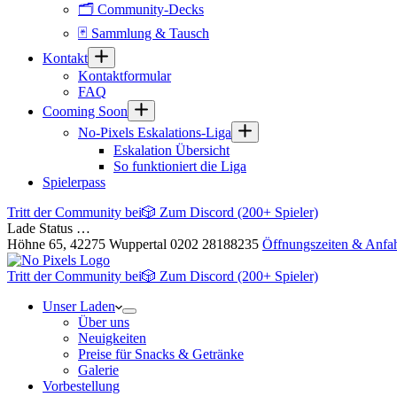
🗂 Community-Decks
🃏 Sammlung & Tausch
Kontakt
Kontaktformular
FAQ
Cooming Soon
No-Pixels Eskalations-Liga
Eskalation Übersicht
So funktioniert die Liga
Spielerpass
Tritt der Community bei
🎲 Zum Discord (200+ Spieler)
Lade Status …
Höhne 65, 42275 Wuppertal
0202 28188235
Öffnungszeiten & Anfah
Tritt der Community bei
🎲 Zum Discord (200+ Spieler)
Unser Laden
Über uns
Neuigkeiten
Preise für Snacks & Getränke
Galerie
Vorbestellung