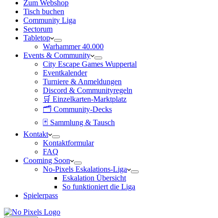
Zum Webshop
Tisch buchen
Community Liga
Sectorum
Tabletop
Warhammer 40.000
Events & Community
City Escape Games Wuppertal
Eventkalender
Turniere & Anmeldungen
Discord & Communityregeln
🛒 Einzelkarten-Marktplatz
🗂 Community-Decks
🃏 Sammlung & Tausch
Kontakt
Kontaktformular
FAQ
Cooming Soon
No-Pixels Eskalations-Liga
Eskalation Übersicht
So funktioniert die Liga
Spielerpass