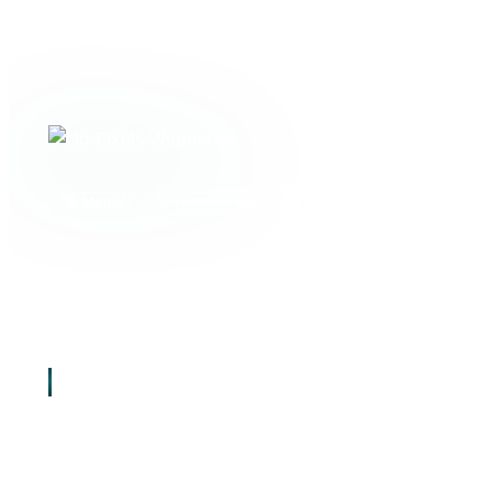
🎴 Magic
⚔️ Warhammer 40k
🎲 Brettspiele
📜 Pen
Dein lokaler Karten- und Spieleladen in Wuppert
Gathering, Tabletop, Warhammer 40.000, Brettsp
Paper – mit einer aktiven Community aus über 20
„Hier sitzt du am Tisch. Hier wird gespielt. Hie