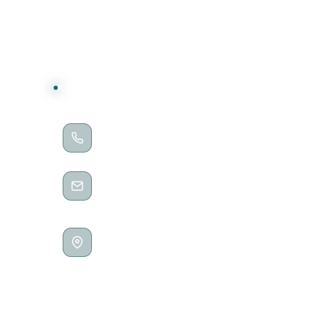
KONTAKT
TELEFON
0202 / 28188235
E-MAIL
kontakt@no-pixels.de
ADRESSE
Höhne 65
42275 Wuppertal