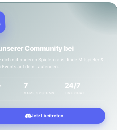
 unserer Community bei
dich mit anderen Spielern aus, finde Mitspieler &
ei Events auf dem Laufenden.
+
7
24/7
GAME SYSTEMS
LIVE CHAT
Jetzt beitreten