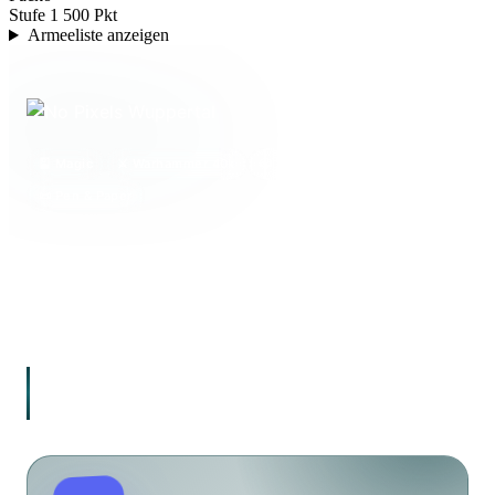
Stufe 1
500 Pkt
Armeeliste anzeigen
🎴 Magic
⚔️ Warhammer 40k
🎲 Brettspiele
📜 Pen & Paper
Dein lokaler Karten- und Spieleladen in Wuppertal.
Magic: The Gathering, Tabletop, Warhammer 40.000,
Brettspiele & Pen & Paper – mit einer aktiven
Community aus über 200 Spielern.
„Hier sitzt du am Tisch. Hier wird gespielt. Hier
gehört man dazu."