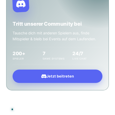
Tritt unserer Community bei
Tausche dich mit anderen Spielern aus, finde
Mitspieler & bleib bei Events auf dem Laufenden.
200+
7
24/7
SPIELER
GAME SYSTEMS
LIVE CHAT
Jetzt beitreten
KONTAKT