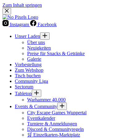
Zum Inhalt springen
Instagram
Facebook
Unser Laden
Über uns
Neuigkeiten
Preise für Snacks & Getränke
Galerie
Vorbestellung
Zum Webshop
Tisch buchen
Community Liga
Sectorum
Tabletop
Warhammer 40.000
Events & Community
City Escape Games Wuppertal
Eventkalender
Turniere & Anmeldungen
Discord & Communityregeln
🛒 Einzelkarten-Marktplatz