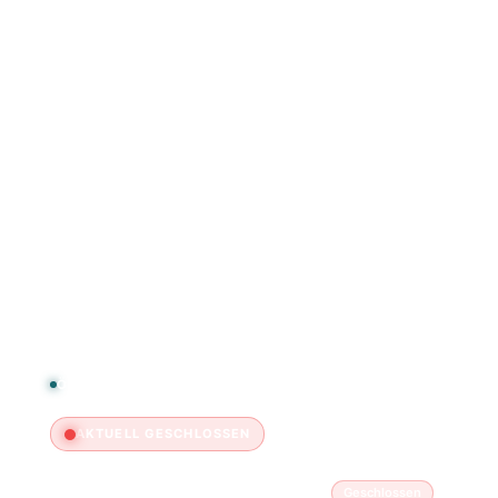
Eventkalender
Turniere
Tisch reservieren
Webshop
FAQ & Kontakt
ÖFFNUNGSZEITEN
AKTUELL GESCHLOSSEN
Montag
Geschlossen