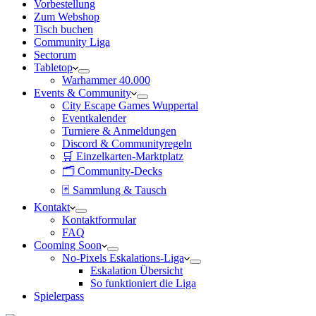
Vorbestellung
Zum Webshop
Tisch buchen
Community Liga
Sectorum
Tabletop
Warhammer 40.000
Events & Community
City Escape Games Wuppertal
Eventkalender
Turniere & Anmeldungen
Discord & Communityregeln
🛒 Einzelkarten-Marktplatz
🗂 Community-Decks
🃏 Sammlung & Tausch
Kontakt
Kontaktformular
FAQ
Cooming Soon
No-Pixels Eskalations-Liga
Eskalation Übersicht
So funktioniert die Liga
Spielerpass