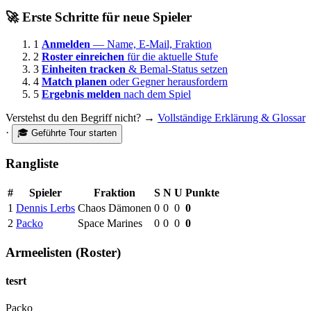
🚀 Erste Schritte für neue Spieler
1
Anmelden
— Name, E-Mail, Fraktion
2
Roster einreichen
für die aktuelle Stufe
3
Einheiten tracken
& Bemal-Status setzen
4
Match planen
oder Gegner herausfordern
5
Ergebnis melden
nach dem Spiel
Verstehst du den Begriff nicht? →
Vollständige Erklärung & Glossar
·
🎓 Geführte Tour starten
Rangliste
#
Spieler
Fraktion
S
N
U
Punkte
1
Dennis Lerbs
Chaos Dämonen
0
0
0
0
2
Packo
Space Marines
0
0
0
0
Armeelisten (Roster)
tesrt
Packo