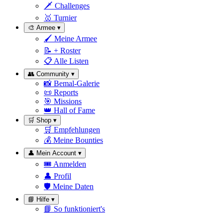
🗡
Challenges
🥇
Turnier
🎨
Armee
▾
🖌
Meine Armee
📝
+ Roster
📋
Alle Listen
👥
Community
▾
📸
Bemal-Galerie
📜
Reports
🎯
Missions
👑
Hall of Fame
🛒
Shop
▾
🛒
Empfehlungen
💰
Meine Bounties
👤
Mein Account
▾
🎟
Anmelden
👤
Profil
🛡
Meine Daten
📘
Hilfe
▾
📘
So funktioniert's