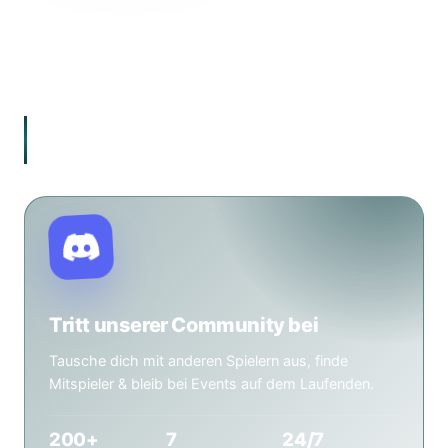
Dein lokaler Karten- und Spieleladen in Wuppertal.
Magic: The Gathering, Tabletop, Warhammer 40.000,
Brettspiele & Pen & Paper – mit einer aktiven
Community aus über 200 Spielern.
„Hier sitzt du am Tisch. Hier wird gespielt. Hier
gehört man dazu."
Tritt unserer Community bei
Tausche dich mit anderen Spielern aus, finde
Mitspieler & bleib bei Events auf dem Laufenden.
200+
7
24/7