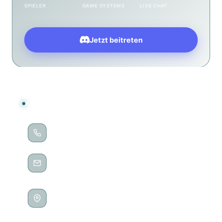
SPIELER
GAME SYSTEMS
LIVE CHAT
Jetzt beitreten
KONTAKT
TELEFON
0202 / 28188235
E-MAIL
kontakt@no-pixels.de
ADRESSE
Höhne 65
42275 Wuppertal