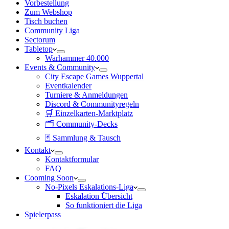
Vorbestellung
Zum Webshop
Tisch buchen
Community Liga
Sectorum
Tabletop
Warhammer 40.000
Events & Community
City Escape Games Wuppertal
Eventkalender
Turniere & Anmeldungen
Discord & Communityregeln
🛒 Einzelkarten-Marktplatz
🗂 Community-Decks
🃏 Sammlung & Tausch
Kontakt
Kontaktformular
FAQ
Cooming Soon
No-Pixels Eskalations-Liga
Eskalation Übersicht
So funktioniert die Liga
Spielerpass