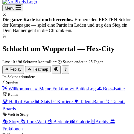
Menü
⚔
Die ganze Karte ist noch herrenlos.
Erobere den ERSTEN Sektor
der Kampagne — spiel eine Partie im Laden und trag den Sieg ein.
Dein Banner geht in die Chronik ein.
⚔
Schlacht um Wuppertal — Hex-City
Live · 0 / 96 Sektoren kontrolliert
🕐
Saison endet in 25 Tagen
⏪
Replay
🔥
Heatmap
🔇
❓
Im Sektor erkunden:
⚡ Spielen
👋
Willkommen
⚔
Meine Fraktion
📜
Battle-Log
🌊
Boss-Battle
🏆 Ruhm
🏆
Hall of Fame
📊
Stats
📈
Karriere
🌳
Talent-Baum
🏅
Talent-
Boards
🎭 Welt & Story
🎭
Story
📚
Lore-Wiki
📰
Berichte
📸
Galerie
🗄
Archiv
🏛
Fraktionen