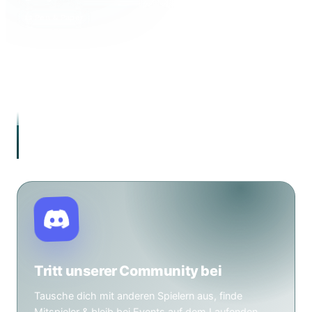
📜 Pen & Paper
Dein lokaler Karten- und Spieleladen in Wuppertal.
Magic: The Gathering, Tabletop, Warhammer 40.000,
Brettspiele & Pen & Paper – mit einer aktiven
Community aus über 200 Spielern.
„Hier sitzt du am Tisch. Hier wird gespielt. Hier
gehört man dazu."
Tritt unserer Community bei
Tausche dich mit anderen Spielern aus, finde
Mitspieler & bleib bei Events auf dem Laufenden.