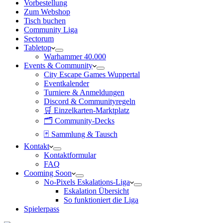
Vorbestellung
Zum Webshop
Tisch buchen
Community Liga
Sectorum
Tabletop
Warhammer 40.000
Events & Community
City Escape Games Wuppertal
Eventkalender
Turniere & Anmeldungen
Discord & Communityregeln
🛒 Einzelkarten-Marktplatz
🗂 Community-Decks
🃏 Sammlung & Tausch
Kontakt
Kontaktformular
FAQ
Cooming Soon
No-Pixels Eskalations-Liga
Eskalation Übersicht
So funktioniert die Liga
Spielerpass