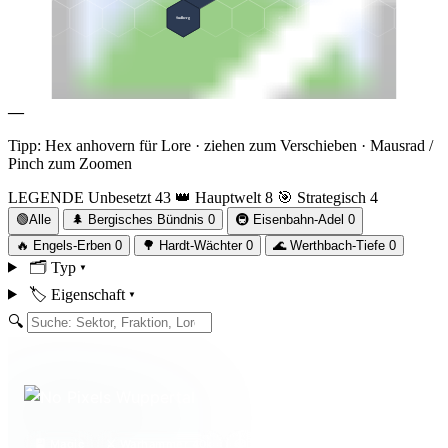
Funkenfels
Sudberg
4/7
—
Tipp: Hex anhovern für Lore · ziehen zum Verschieben · Mausrad /
Pinch zum Zoomen
LEGENDE
Unbesetzt
43
👑 Hauptwelt
8
🎯 Strategisch
4
🟢
Alle
🌲
Bergisches Bündnis
0
🚇
Eisenbahn-Adel
0
🔥
Engels-Erben
0
🌳
Hardt-Wächter
0
🌊
Werthbach-Tiefe
0
🗂
Typ
▾
🏷
Eigenschaft
▾
🔍
🎴 Magic
⚔️ Warhammer 40k
🎲 Brettspiele