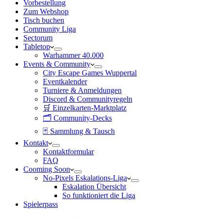
Vorbestellung
Zum Webshop
Tisch buchen
Community Liga
Sectorum
Tabletop
Warhammer 40.000
Events & Community
City Escape Games Wuppertal
Eventkalender
Turniere & Anmeldungen
Discord & Communityregeln
🛒 Einzelkarten-Marktplatz
🗂 Community-Decks
🃏 Sammlung & Tausch
Kontakt
Kontaktformular
FAQ
Cooming Soon
No-Pixels Eskalations-Liga
Eskalation Übersicht
So funktioniert die Liga
Spielerpass