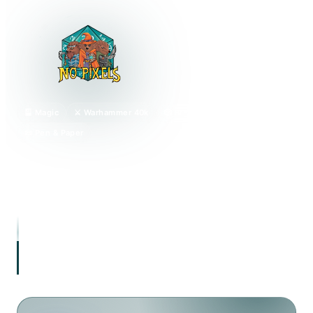
🎴 Magic
⚔️ Warhammer 40k
🎲 Brettspiele
📜 Pen & Paper
Dein lokaler Karten- und Spieleladen in Wuppertal.
Magic: The Gathering, Tabletop, Warhammer 40.000,
Brettspiele & Pen & Paper – mit einer aktiven
Community aus über 200 Spielern.
„Hier sitzt du am Tisch. Hier wird gespielt. Hier
gehört man dazu."