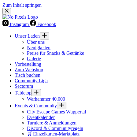
Zum Inhalt springen
Instagram
Facebook
Unser Laden
Über uns
Neuigkeiten
Preise für Snacks & Getränke
Galerie
Vorbestellung
Zum Webshop
Tisch buchen
Community Liga
Sectorum
Tabletop
Warhammer 40.000
Events & Community
City Escape Games Wuppertal
Eventkalender
Turniere & Anmeldungen
Discord & Communityregeln
🛒 Einzelkarten-Marktplatz