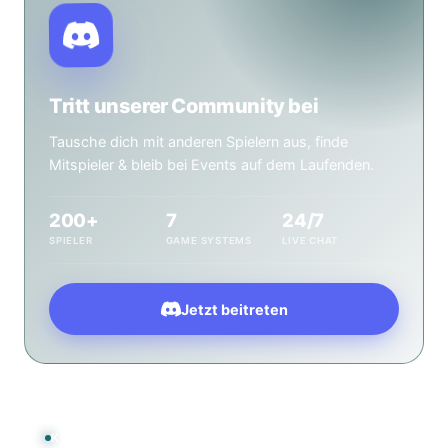
Tritt unserer Community bei
Tausche dich mit anderen Spielern aus, finde
Mitspieler & bleib bei Events auf dem Laufenden.
200+
7
24/7
SPIELER
GAME SYSTEMS
LIVE CHAT
Jetzt beitreten
KONTAKT