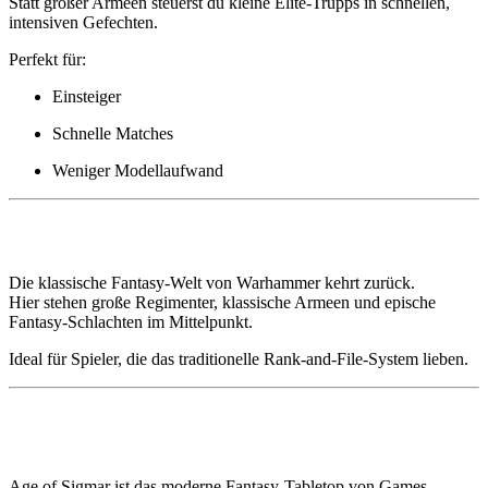
Statt großer Armeen steuerst du kleine Elite-Trupps in schnellen,
intensiven Gefechten.
Perfekt für:
Einsteiger
Schnelle Matches
Weniger Modellaufwand
🏰 Warhammer: The Old World
Die klassische Fantasy-Welt von Warhammer kehrt zurück.
Hier stehen große Regimenter, klassische Armeen und epische
Fantasy-Schlachten im Mittelpunkt.
Ideal für Spieler, die das traditionelle Rank-and-File-System lieben.
⚡ Age of Sigmar
Age of Sigmar ist das moderne Fantasy-Tabletop von Games