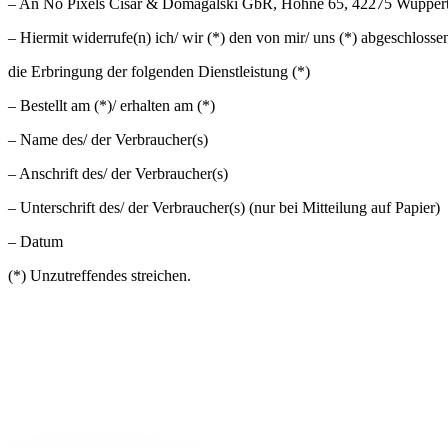
– An No Pixels Cisar & Domagalski GbR, Höhne 65, 42275 Wupperta
– Hiermit widerrufe(n) ich/ wir (*) den von mir/ uns (*) abgeschloss
die Erbringung der folgenden Dienstleistung (*)
– Bestellt am (*)/ erhalten am (*)
– Name des/ der Verbraucher(s)
– Anschrift des/ der Verbraucher(s)
– Unterschrift des/ der Verbraucher(s) (nur bei Mitteilung auf Papier)
– Datum
(*) Unzutreffendes streichen.