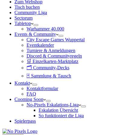
Zum Webshop
Tisch buchen
Community Liga
Sectorum
Tabletop
Warhammer 40.000
Events & Community
City Escape Games Wuppertal
Eventkalender
Turniere & Anmeldungen
Discord & Communityregeln
🛒 Einzelkarten-Marktplatz
🗂 Community-Decks
🃏 Sammlung & Tausch
Kontakt
Kontaktformular
FAQ
Cooming Soon
No-Pixels Eskalations-Liga
Eskalation Übersicht
So funktioniert die Liga
Spielerpass