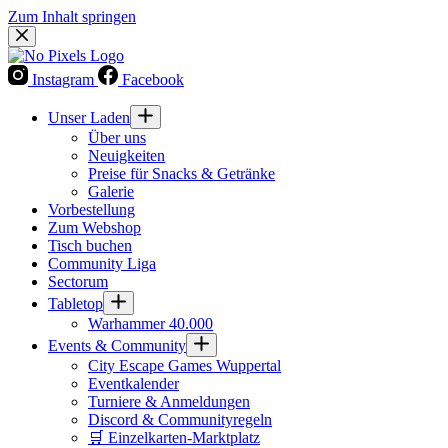
Zum Inhalt springen
Instagram
Facebook
Unser Laden
Über uns
Neuigkeiten
Preise für Snacks & Getränke
Galerie
Vorbestellung
Zum Webshop
Tisch buchen
Community Liga
Sectorum
Tabletop
Warhammer 40.000
Events & Community
City Escape Games Wuppertal
Eventkalender
Turniere & Anmeldungen
Discord & Communityregeln
🛒 Einzelkarten-Marktplatz