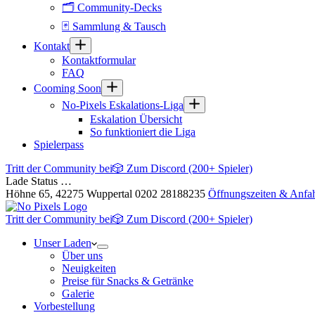
🗂 Community-Decks
🃏 Sammlung & Tausch
Kontakt
Kontaktformular
FAQ
Cooming Soon
No-Pixels Eskalations-Liga
Eskalation Übersicht
So funktioniert die Liga
Spielerpass
Tritt der Community bei
🎲 Zum Discord (200+ Spieler)
Lade Status …
Höhne 65, 42275 Wuppertal
0202 28188235
Öffnungszeiten & Anfah
Tritt der Community bei
🎲 Zum Discord (200+ Spieler)
Unser Laden
Über uns
Neuigkeiten
Preise für Snacks & Getränke
Galerie
Vorbestellung