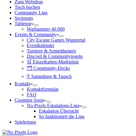
Zum Webshop
Tisch buchen
Community Liga
Sectorum
Tabletop
Warhammer 40.000
Events & Community
City Escape Games Wuppertal
Eventkalender
Turniere & Anmeldungen
Discord & Communityregeln
🛒 Einzelkarten-Marktplatz
🗂 Community-Decks
🃏 Sammlung & Tausch
Kontakt
Kontaktformular
FAQ
Cooming Soon
No-Pixels Eskalations-Liga
Eskalation Übersicht
So funktioniert die Liga
Spielerpass