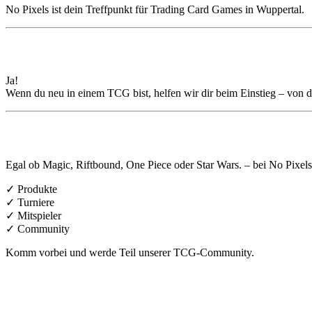
No Pixels ist dein Treffpunkt für Trading Card Games in Wuppertal.
🎯 Für Einsteiger geeignet?
Ja!
Wenn du neu in einem TCG bist, helfen wir dir beim Einstieg – von 
📍 Dein TCG-Shop in Wuppertal
Egal ob Magic, Riftbound, One Piece oder Star Wars. – bei No Pixels 
✓ Produkte
✓ Turniere
✓ Mitspieler
✓ Community
Komm vorbei und werde Teil unserer TCG-Community.