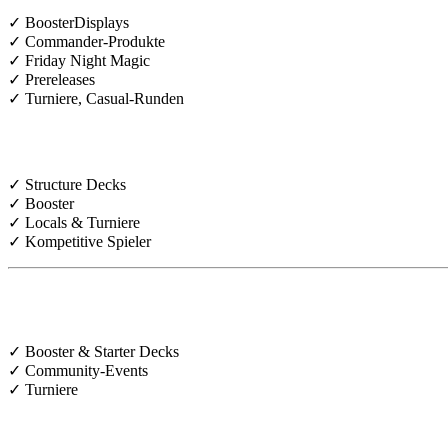
✓ BoosterDisplays
✓ Commander-Produkte
✓ Friday Night Magic
✓ Prereleases
✓ Turniere, Casual-Runden
Star Wars Unlimted
✓ Structure Decks
✓ Booster
✓ Locals & Turniere
✓ Kompetitive Spieler
🏴‍☠️ One Piece Card Game
✓ Booster & Starter Decks
✓ Community-Events
✓ Turniere