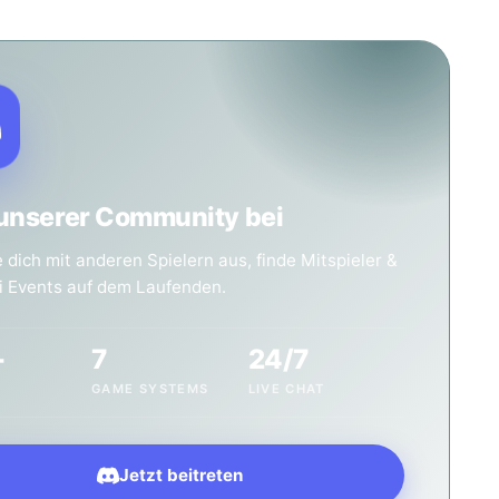
 unserer Community bei
dich mit anderen Spielern aus, finde Mitspieler &
ei Events auf dem Laufenden.
+
7
24/7
GAME SYSTEMS
LIVE CHAT
Jetzt beitreten