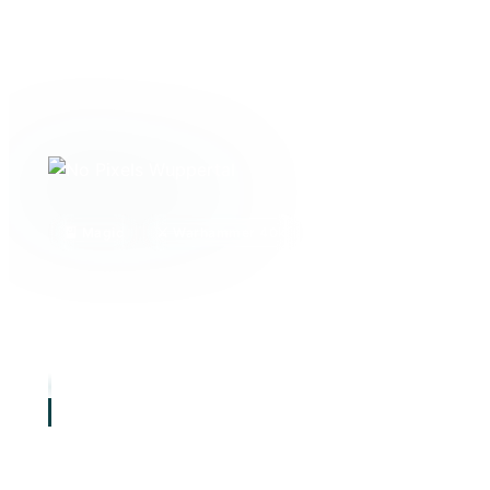
🎴 Magic
⚔️ Warhammer 40k
🎲 Brettspiele
📜 Pen
Dein lokaler Karten- und Spieleladen in Wuppert
Gathering, Tabletop, Warhammer 40.000, Brettsp
Paper – mit einer aktiven Community aus über 20
„Hier sitzt du am Tisch. Hier wird gespielt. Hie