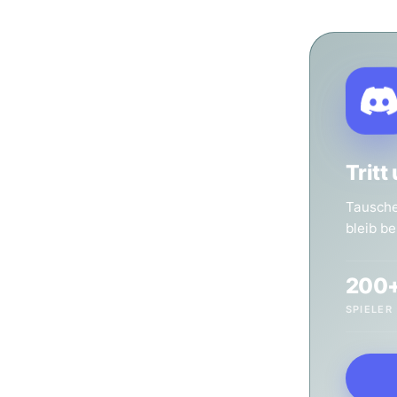
Tritt
 & Paper
Tausche 
bleib b
al. Magic: The
iele & Pen &
200
0 Spielern.
SPIELER
r gehört man dazu."