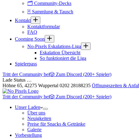
🗂 Community-Decks
🃏 Sammlung & Tausch
Kontakt
Kontaktformular
FAQ
Cooming Soon
No-Pixels Eskalations-Liga
Eskalation Übersicht
So funktioniert die Liga
Spielerpass
Tritt der Community bei
🎲 Zum Discord (200+ Spieler)
Lade Status …
Höhne 65, 42275 Wuppertal
0202 28188235
Öffnungszeiten & Anfah
Tritt der Community bei
🎲 Zum Discord (200+ Spieler)
Unser Laden
Über uns
Neuigkeiten
Preise für Snacks & Getränke
Galerie
Vorbestellung