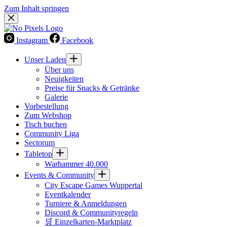
Zum Inhalt springen
Instagram
Facebook
Unser Laden
Über uns
Neuigkeiten
Preise für Snacks & Getränke
Galerie
Vorbestellung
Zum Webshop
Tisch buchen
Community Liga
Sectorum
Tabletop
Warhammer 40.000
Events & Community
City Escape Games Wuppertal
Eventkalender
Turniere & Anmeldungen
Discord & Communityregeln
🛒 Einzelkarten-Marktplatz