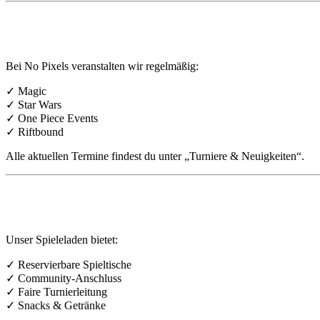
🏆 TCG Turniere in Wuppertal
Bei No Pixels veranstalten wir regelmäßig:
✓ Magic
✓ Star Wars
✓ One Piece Events
✓ Riftbound
Alle aktuellen Termine findest du unter „Turniere & Neuigkeiten“.
🪑 Spielen vor Ort
Unser Spieleladen bietet:
✓ Reservierbare Spieltische
✓ Community-Anschluss
✓ Faire Turnierleitung
✓ Snacks & Getränke