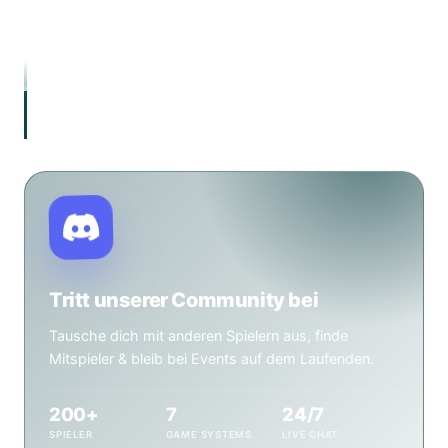
Magic: The Gathering, Tabletop, Warhammer 40.000,
Brettspiele & Pen & Paper – mit einer aktiven
Community aus über 200 Spielern.
„Hier sitzt du am Tisch. Hier wird gespielt. Hier
gehört man dazu."
Tritt unserer Community bei
Tausche dich mit anderen Spielern aus, finde
Mitspieler & bleib bei Events auf dem Laufenden.
200+
7
24/7
SPIELER
GAME SYSTEMS
LIVE CHAT