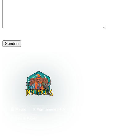
🎴 Magic
⚔️ Warhammer 40k
🎲 Brettspiele
📜 Pen & Paper
Dein lokaler Karten- und Spieleladen in Wuppertal.