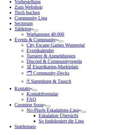
Vorbestellung
Zum Webshop
Tisch buchen
Community Liga
Sectorum
Tabletop
Warhammer 40.000
Events & Community
City Escape Games Wuppertal
Eventkalender
Turniere & Anmeldungen
Discord & Communityregeln
🛒 Einzelkarten-Marktplatz
🗂 Community-Decks
🃏 Sammlung & Tausch
Kontakt
Kontaktformular
FAQ
Cooming Soon
No-Pixels Eskalations-Liga
Eskalation Übersicht
So funktioniert die Liga
Spielerpass