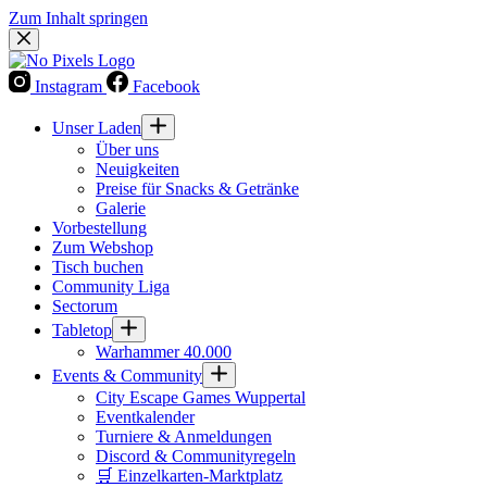
Zum Inhalt springen
Instagram
Facebook
Unser Laden
Über uns
Neuigkeiten
Preise für Snacks & Getränke
Galerie
Vorbestellung
Zum Webshop
Tisch buchen
Community Liga
Sectorum
Tabletop
Warhammer 40.000
Events & Community
City Escape Games Wuppertal
Eventkalender
Turniere & Anmeldungen
Discord & Communityregeln
🛒 Einzelkarten-Marktplatz