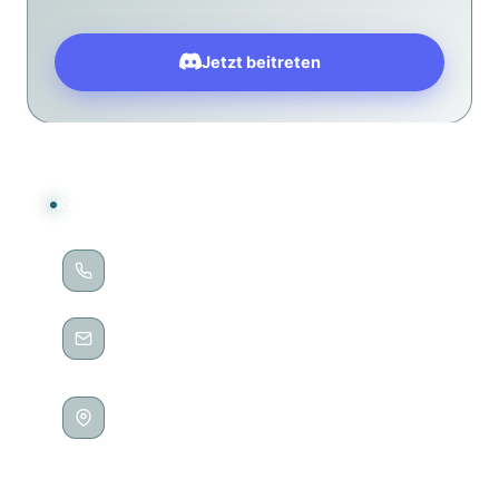
Jetzt beitreten
KONTAKT
TELEFON
0202 / 28188235
E-MAIL
kontakt@no-pixels.de
ADRESSE
Höhne 65
42275 Wuppertal